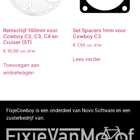
Remschijf 160mm voor
Set Spacers 1mm voor
Cowboy C2, C3, C4 en
Cowboy C3
Cruiser (ST)
€
7,95
incl. BTW
€
19,99
incl. BTW
Lees verder
Toevoegen aan
winkelwagen
FixjeCowboy is een onderdeel van Novo Software en een
zusterbedrijf van: